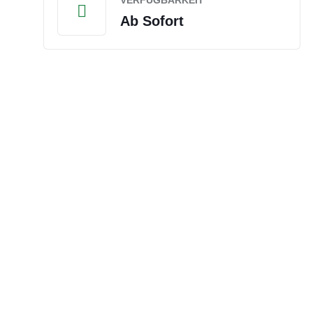
VERFÜGBARKEIT
Ab Sofort
ENTDECKEN SIE UNSERE ELEKTROFAHRZEUGE JETZ
Nachhaltige Fahrt