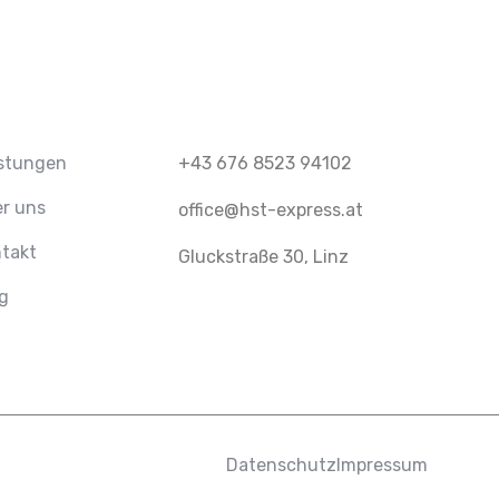
stungen
+43 676 8523 94102
r uns
office@hst-express.at
takt
Gluckstraße 30, Linz
g
Datenschutz
Impressum