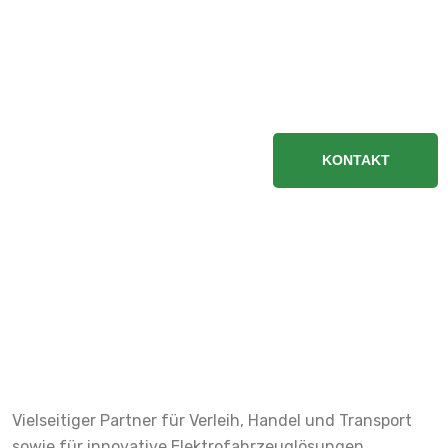
ENTDECKEN SIE UNSERE ELEKTROFAHRZEUGE JETZT!
Nachhaltige Fahrt
gefällig?
KONTAKT
Vielseitiger Partner für Verleih, Handel und Transport
sowie für innovative Elektrofahrzeuglösungen.