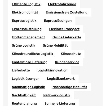
Effiziente Logistik
Elektrofahrzeuge
Elektromobilität
Emissionsfreie Zustellung
Expresslogistik
Expresslösungen
Expresszustellung
Flexibler Transport
Flottenmanagement
Grüne Lieferkette
Grüne Logistik
Grüne Mobilität
Klimafreundliche Logistik
Klimaschutz
Kontaktlose Lieferung
Kundenservice
Lieferkette
Logistikinnovation
Logistiklösungen
Logistiknetzwerk
Nachhaltige Logistik
Nachhaltige Mobilität
Nachhaltigkeit
Netzwerklogistik
Routenplanung
Schnelle Lieferung