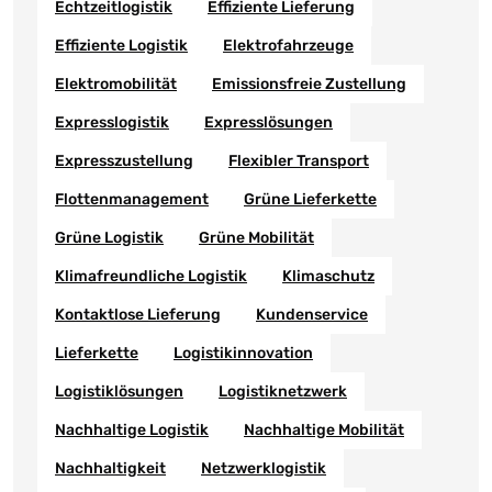
Echtzeitlogistik
Effiziente Lieferung
Effiziente Logistik
Elektrofahrzeuge
Elektromobilität
Emissionsfreie Zustellung
Expresslogistik
Expresslösungen
Expresszustellung
Flexibler Transport
Flottenmanagement
Grüne Lieferkette
Grüne Logistik
Grüne Mobilität
Klimafreundliche Logistik
Klimaschutz
Kontaktlose Lieferung
Kundenservice
Lieferkette
Logistikinnovation
Logistiklösungen
Logistiknetzwerk
Nachhaltige Logistik
Nachhaltige Mobilität
Nachhaltigkeit
Netzwerklogistik